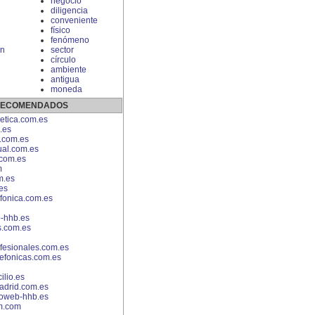
negocio
diligencia
conveniente
físico
fenómeno
n
sector
círculo
ambiente
antigua
moneda
 RECOMENDADOS
etica.com.es
.es
.com.es
ual.com.es
com.es
m
m.es
es
efonica.com.es
-hhb.es
s.com.es
fesionales.com.es
lefonicas.com.es
lio.es
adrid.com.es
eoweb-hhb.es
m.com