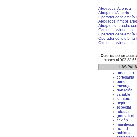
Abogados Valencia
Abogados Almería
Operador de telefonía 
Abogados inmobiliario
Abogados derecho con
Centralitas virtuales e
Operador de telefonía 
Operador de telefonía 
Centralitas virtuales 
¿Quieres poner aquí t
Llamanos al 902 88 66
LAS PAL
urbanidad
cortesanía
porte
encargo
donación
variable
siempre
dejar
especial
adoptar
gramatical
flexión
manifiesta
actitud
hablante