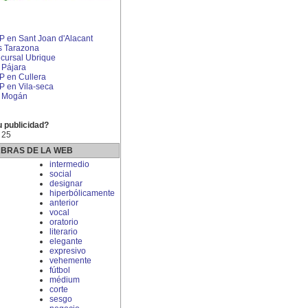
IP en Sant Joan d'Alacant
s Tarazona
cursal Ubrique
n Pájara
IP en Cullera
IP en Vila-seca
en Mogán
u publicidad?
 25
ABRAS DE LA WEB
intermedio
social
designar
hiperbólicamente
anterior
vocal
oratorio
literario
elegante
expresivo
vehemente
fútbol
médium
corte
sesgo