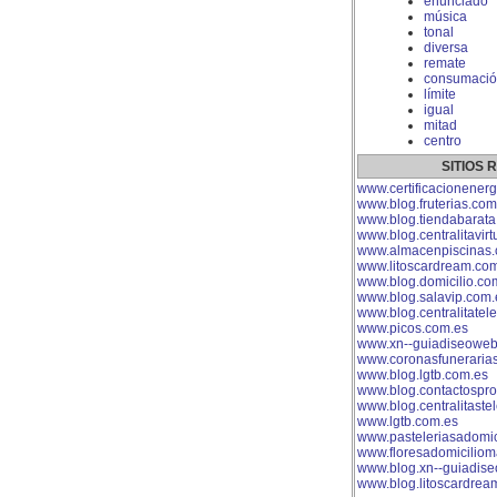
enunciado
música
tonal
diversa
remate
consumació
límite
igual
mitad
centro
SITIOS
www.certificacionenerg
www.blog.fruterias.com
www.blog.tiendabarata
www.blog.centralitavirt
www.almacenpiscinas.
www.litoscardream.co
www.blog.domicilio.co
www.blog.salavip.com.
www.blog.centralitatel
www.picos.com.es
www.xn--guiadiseoweb
www.coronasfuneraria
www.blog.lgtb.com.es
www.blog.contactospro
www.blog.centralitaste
www.lgtb.com.es
www.pasteleriasadomici
www.floresadomiciliom
www.blog.xn--guiadis
www.blog.litoscardrea